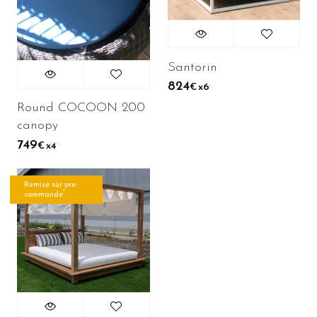
Santorin
824
.
x6
€
Round COCOON 200
canopy
749
.
x4
€
Remise sur pre-
*
commande