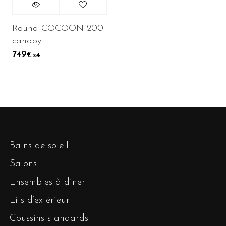
Round COCOON 200
canopy
749
.
x4
€
Bains de soleil
Salons
Ensembles à diner
Lits d’extérieur
Coussins standards