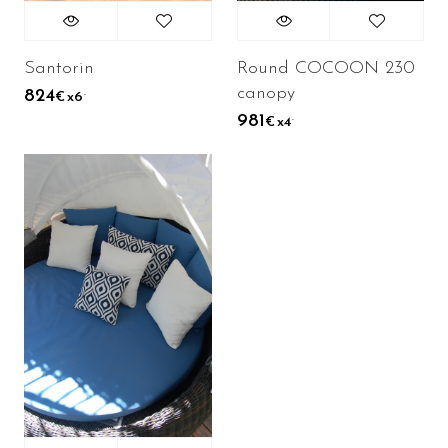
Santorin
Round COCOON 230
canopy
824
.
x6
€
981
.
x4
€