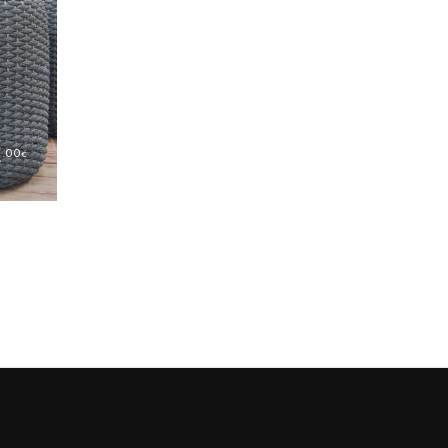
2
.00
€