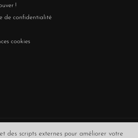
ouver !
e de confidentialité
nces cookies
 et des scripts externes pour améliorer votre
© 2020
Maverick.Paris
. All rights reserved