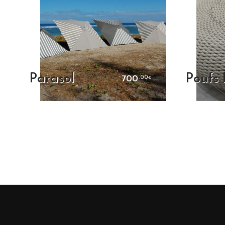
Parasol
Poufs 
700
.00
€