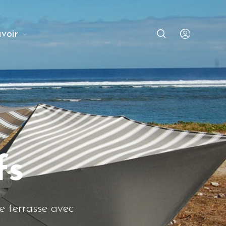
avoir
fs
re terrasse avec