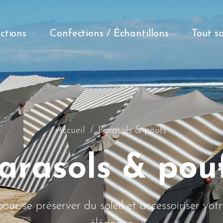
ections
Confections / Échantillons
Tout s
Accueil
/
Parasols & poufs
arasols & pou
our se préserver du soleil et accessoiriser vot