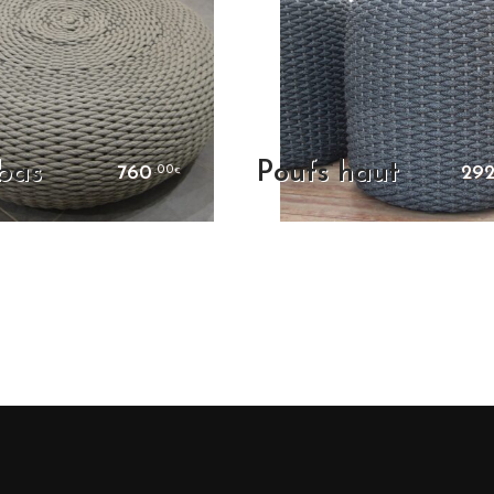
bas
Poufs haut
760
29
.00
€