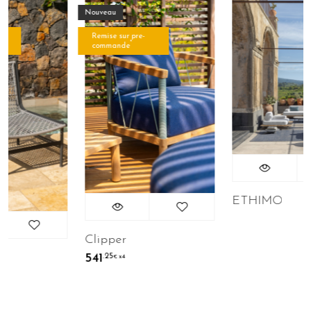
Nouveau
Remise sur pre-
*
commande
ETHIMO
Clipper
541
.25
€
x4